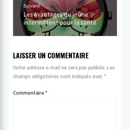
Suivant
Les avantages du jeûne
Article
intermittent pour la santé
suivant:
LAISSER UN COMMENTAIRE
Votre adresse e-mail ne sera pas publiée.
Les
champs obligatoires sont indiqués avec
*
Commentaire
*