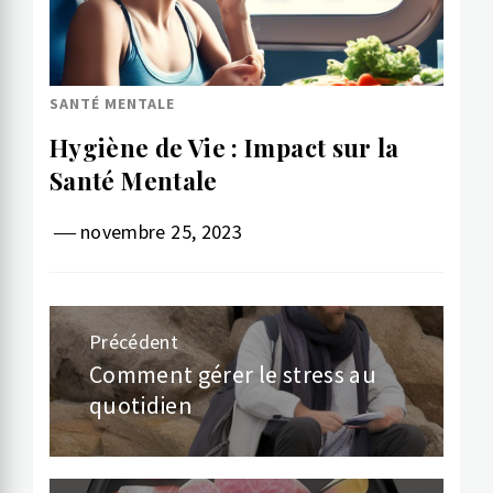
SANTÉ MENTALE
Hygiène de Vie : Impact sur la
Santé Mentale
novembre 25, 2023
Navigation
Précédent
de
Comment gérer le stress au
Article
quotidien
précédent:
l’article