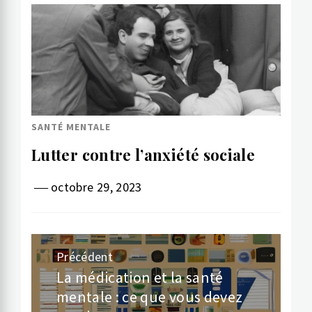
SANTÉ MENTALE
Lutter contre l’anxiété sociale
octobre 29, 2023
Navigation
Précédent
de
La médication et la santé
Article
mentale : ce que vous devez
précédent:
l’article