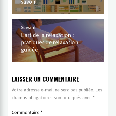
savoir
Suivant
L’art de la relaxation :
Article
pratiques de relaxation
suivant:
guidée
LAISSER UN COMMENTAIRE
Votre adresse e-mail ne sera pas publiée.
Les
champs obligatoires sont indiqués avec
*
Commentaire
*