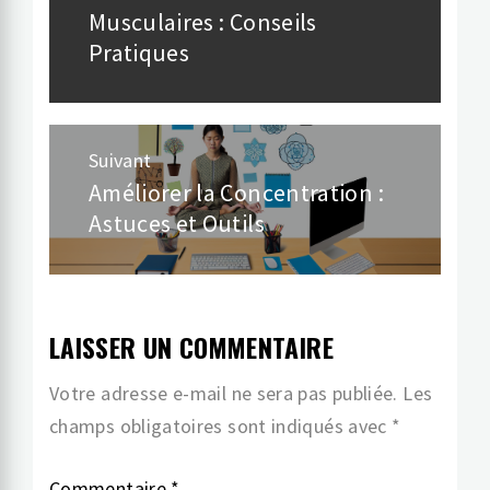
Musculaires : Conseils
précédent:
l’article
Pratiques
Suivant
Améliorer la Concentration :
Article
Astuces et Outils
suivant:
LAISSER UN COMMENTAIRE
Votre adresse e-mail ne sera pas publiée.
Les
champs obligatoires sont indiqués avec
*
Commentaire
*