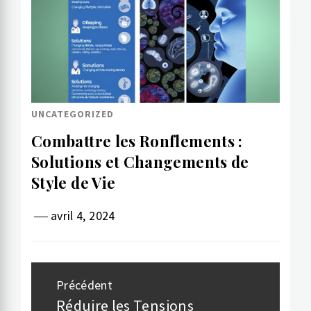
UNCATEGORIZED
Combattre les Ronflements :
Solutions et Changements de
Style de Vie
avril 4, 2024
Navigation
Précédent
de
Réduire les Tensions
Article