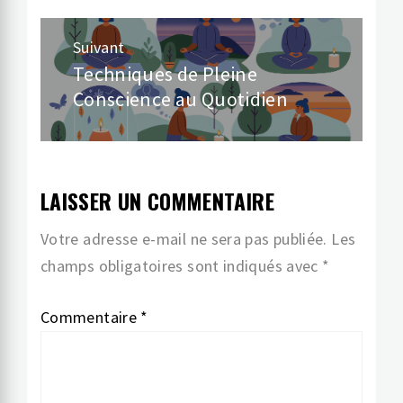
Suivant
Techniques de Pleine
Article
Conscience au Quotidien
suivant:
LAISSER UN COMMENTAIRE
Votre adresse e-mail ne sera pas publiée.
Les
champs obligatoires sont indiqués avec
*
Commentaire
*